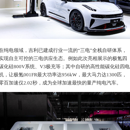
在纯电领域，吉利已建成行业一流的“三电”全栈自研体系，
实现自主可控的三电供应生态。例如此次亮相展示的极氪四
碳化硅800V系统、V3极充等；其中自研的高性能碳化硅四电
机，让极氪001FR最大功率达956kW，最大马力达1300匹，
零百加速仅2.02秒，成为全球加速最快的量产纯电汽车。