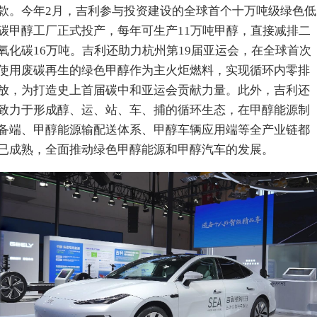
款。今年2月，吉利参与投资建设的全球首个十万吨级绿色低
碳甲醇工厂正式投产，每年可生产11万吨甲醇，直接减排二
氧化碳16万吨。吉利还助力杭州第19届亚运会，在全球首次
使用废碳再生的绿色甲醇作为主火炬燃料，实现循环内零排
放，为打造史上首届碳中和亚运会贡献力量。此外，吉利还
致力于形成醇、运、站、车、捕的循环生态，在甲醇能源制
备端、甲醇能源输配送体系、甲醇车辆应用端等全产业链都
已成熟，全面推动绿色甲醇能源和甲醇汽车的发展。