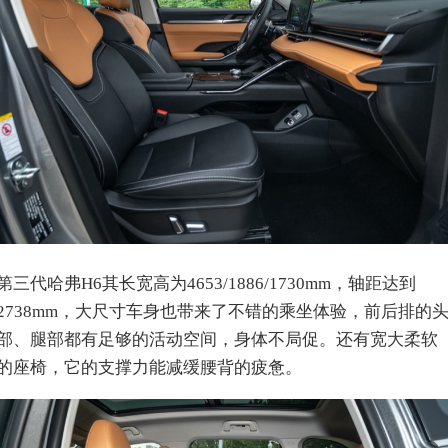
第三代哈弗H6其长宽高为4653/1886/1730mm，轴距达到
2738mm，大尺寸车身也带来了不错的乘坐体验，前后排的
部、腿部都有足够的活动空间，身体不局促。还有宽大柔软
的座椅，它的支撑力能减缓腰背的疲惫。