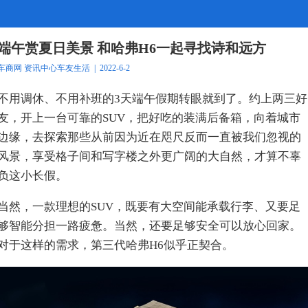
端午赏夏日美景 和哈弗H6一起寻找诗和远方
车商网
资讯中心
车友生活
| 2022-6-2
不用调休、不用补班的3天端午假期转眼就到了。约上两三好
友，开上一台可靠的SUV，把好吃的装满后备箱，向着城市
边缘，去探索那些从前因为近在咫尺反而一直被我们忽视的
风景，享受格子间和写字楼之外更广阔的大自然，才算不辜
负这小长假。
当然，一款理想的SUV，既要有大空间能承载行李、又要足
够智能分担一路疲惫。当然，还要足够安全可以放心回家。
对于这样的需求，第三代哈弗H6似乎正契合。