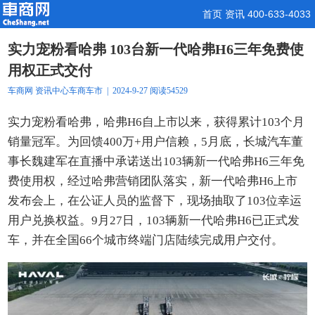
首页
资讯
400-633-4033
实力宠粉看哈弗 103台新一代哈弗H6三年免费使
用权正式交付
车商网
资讯中心
车商车市
| 2024-9-27 阅读54529
实力宠粉看哈弗，哈弗H6自上市以来，获得累计103个月
销量冠军。为回馈400万+用户信赖，5月底，长城汽车董
事长魏建军在直播中承诺送出103辆新一代哈弗H6三年免
费使用权，经过哈弗营销团队落实，新一代哈弗H6上市
发布会上，在公证人员的监督下，现场抽取了103位幸运
用户兑换权益。9月27日，103辆新一代哈弗H6已正式发
车，并在全国66个城市终端门店陆续完成用户交付。